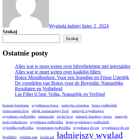
Wygląda ładniej
lipiec 2, 2024
Szukaj
Szukaj
Ostatnie posty
Alles wat je moet weten over bilverbetering met injectables
Alles wat je moet weten over kaaklijn fillers
Botox Mondhoeken: Voor een Jeugdige en Frisse Uiterlijk
De voordelen van Botox voor de Bovenlip: Natuurlijke
Resultaten en Veiligheid
Lip Filler 0.5ml: Veilig, Natuurlijk en Verfijnd
leczenie botoksem
wypełniacze botox
zastrzyki z botoksu
botox podbródek
wzmocnienie brwi
olejek wzmacniający brwi
zastrzyki wypełniające
wypełniacz podbródka
zmarszczki
żel do brwi
uśmiech dziąsłowy botox
zastrzyki
kości policzkowe
wypełniacz podbródka
lepiej wyglądający podbródek
wyściółka podbródka
prostowanie podbródka
wypełniacz do ust
wypełniacze do ust
ładniejszy wygląd
lipofilling
pulchne usta
kąciki ust