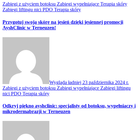
Zabiegi z użyciem botoksu
Zabiegi wypełniające
Terapia skóry
Zabiegi liftingu nici PDO
Terapia skóry
Przygotuj swoją skórę na jesień dzięki jesiennej promocji
AyshClinic w Terneuzen!
Wygląda ładniej
23 października 2024 r.
Zabiegi z użyciem botoksu
Zabiegi wypełniające
Zabiegi liftingu
nici PDO
Terapia skóry
Odkryj piękno ayshclinic: specjalisty od botoksu, wypełniaczy i
mikrodermabrazji w Terneuzen