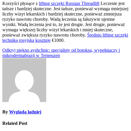
Korzyści płynące z
lifting szczęki Russian Threadlift
Leczenie jest
tańsze i bardziej skuteczne. Jest tańsze, ponieważ wymaga mniejszej
liczby wizyt lekarskich i bardziej skuteczne, ponieważ zmniejsza
ryzyko nawrotu choroby. Wadą leczenia są fałszywie ujemne
wyniki. Wadą leczenia jest to, że jest drogie. Jest drogie, ponieważ
wymaga większej liczby wizyt lekarskich i mniej skuteczne,
ponieważ zwiększa ryzyko nawrotu choroby.
Średnio lifting szczęki
techniką rosyjską kosztuje
€1000.
Nawigacja
Odkryj piękno ayshclinic: specjalisty od botoksu, wypełniaczy i
mikrodermabrazji w Terneuzen
wpisu
By
Wygląda ładniej
Related Post