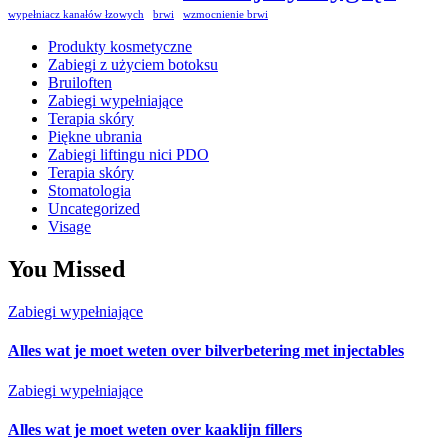
wypełniacz kanałów łzowych
brwi
wzmocnienie brwi
Produkty kosmetyczne
Zabiegi z użyciem botoksu
Bruiloften
Zabiegi wypełniające
Terapia skóry
Piękne ubrania
Zabiegi liftingu nici PDO
Terapia skóry
Stomatologia
Uncategorized
Visage
You Missed
Zabiegi wypełniające
Alles wat je moet weten over bilverbetering met injectables
Zabiegi wypełniające
Alles wat je moet weten over kaaklijn fillers