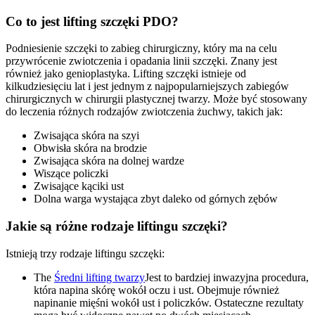
Co to jest lifting szczęki PDO?
Podniesienie szczęki to zabieg chirurgiczny, który ma na celu
przywrócenie zwiotczenia i opadania linii szczęki. Znany jest
również jako genioplastyka. Lifting szczęki istnieje od
kilkudziesięciu lat i jest jednym z najpopularniejszych zabiegów
chirurgicznych w chirurgii plastycznej twarzy. Może być stosowany
do leczenia różnych rodzajów zwiotczenia żuchwy, takich jak:
Zwisająca skóra na szyi
Obwisła skóra na brodzie
Zwisająca skóra na dolnej wardze
Wiszące policzki
Zwisające kąciki ust
Dolna warga wystająca zbyt daleko od górnych zębów
Jakie są różne rodzaje liftingu szczęki?
Istnieją trzy rodzaje liftingu szczęki:
The
Średni lifting twarzy
Jest to bardziej inwazyjna procedura,
która napina skórę wokół oczu i ust. Obejmuje również
napinanie mięśni wokół ust i policzków. Ostateczne rezultaty