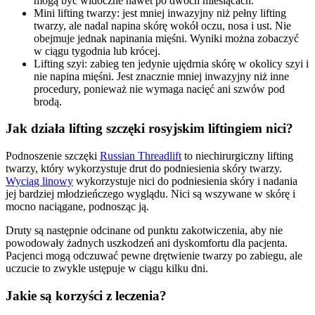
mogą być widoczne nawet po dwóch miesiącach.
Mini lifting twarzy: jest mniej inwazyjny niż pełny lifting
twarzy, ale nadal napina skórę wokół oczu, nosa i ust. Nie
obejmuje jednak napinania mięśni. Wyniki można zobaczyć
w ciągu tygodnia lub krócej.
Lifting szyi: zabieg ten jedynie ujędrnia skórę w okolicy szyi i
nie napina mięśni. Jest znacznie mniej inwazyjny niż inne
procedury, ponieważ nie wymaga nacięć ani szwów pod
brodą.
Jak działa lifting szczęki rosyjskim liftingiem nici?
Podnoszenie szczęki
Russian Threadlift
to niechirurgiczny lifting
twarzy, który wykorzystuje drut do podniesienia skóry twarzy.
Wyciąg linowy
wykorzystuje nici do podniesienia skóry i nadania
jej bardziej młodzieńczego wyglądu. Nici są wszywane w skórę i
mocno naciągane, podnosząc ją.
Druty są następnie odcinane od punktu zakotwiczenia, aby nie
powodowały żadnych uszkodzeń ani dyskomfortu dla pacjenta.
Pacjenci mogą odczuwać pewne drętwienie twarzy po zabiegu, ale
uczucie to zwykle ustępuje w ciągu kilku dni.
Jakie są korzyści z leczenia?